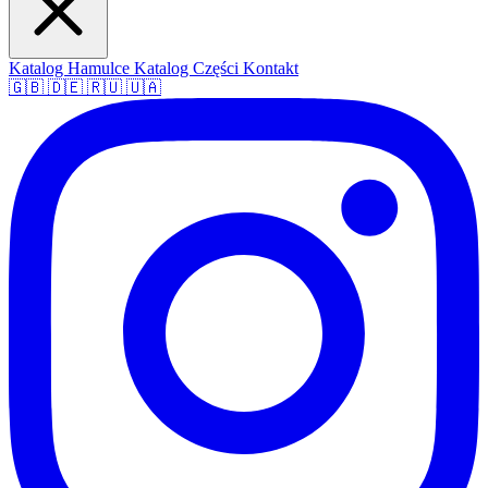
Katalog Hamulce
Katalog Części
Kontakt
🇬🇧
🇩🇪
🇷🇺
🇺🇦