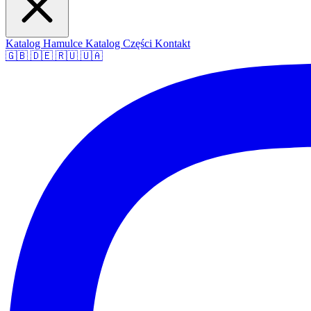
Katalog Hamulce
Katalog Części
Kontakt
🇬🇧
🇩🇪
🇷🇺
🇺🇦