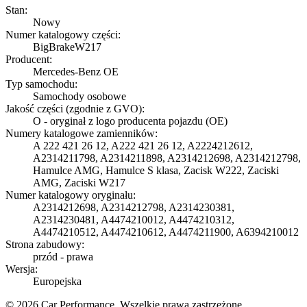
Stan:
Nowy
Numer katalogowy części:
BigBrakeW217
Producent:
Mercedes-Benz OE
Typ samochodu:
Samochody osobowe
Jakość części (zgodnie z GVO):
O - oryginał z logo producenta pojazdu (OE)
Numery katalogowe zamienników:
A 222 421 26 12, A222 421 26 12, A2224212612,
A2314211798, A2314211898, A2314212698, A2314212798,
Hamulce AMG, Hamulce S klasa, Zacisk W222, Zaciski
AMG, Zaciski W217
Numer katalogowy oryginału:
A2314212698, A2314212798, A2314230381,
A2314230481, A4474210012, A4474210312,
A4474210512, A4474210612, A4474211900, A6394210012
Strona zabudowy:
przód - prawa
Wersja:
Europejska
© 2026 Car Performance. Wszelkie prawa zastrzeżone.