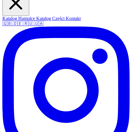
Katalog Hamulce
Katalog Części
Kontakt
🇬🇧
🇩🇪
🇷🇺
🇺🇦