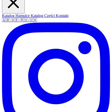
Katalog Hamulce
Katalog Części
Kontakt
🇬🇧
🇩🇪
🇷🇺
🇺🇦