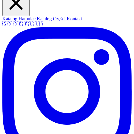
Katalog Hamulce
Katalog Części
Kontakt
🇬🇧
🇩🇪
🇷🇺
🇺🇦