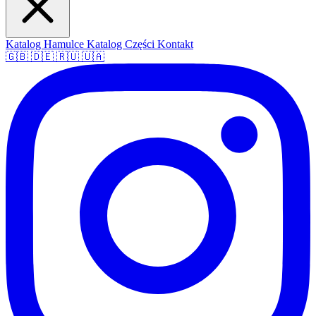
Katalog Hamulce
Katalog Części
Kontakt
🇬🇧
🇩🇪
🇷🇺
🇺🇦