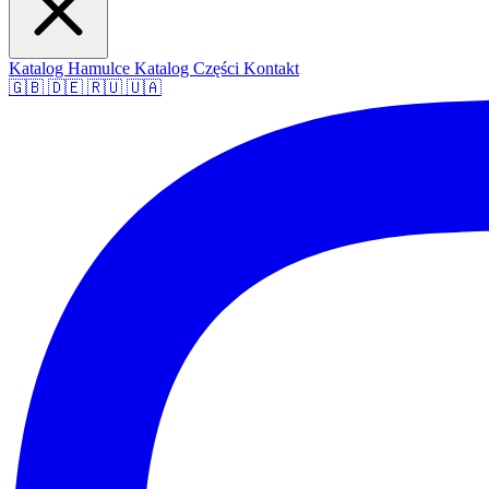
Katalog Hamulce
Katalog Części
Kontakt
🇬🇧
🇩🇪
🇷🇺
🇺🇦