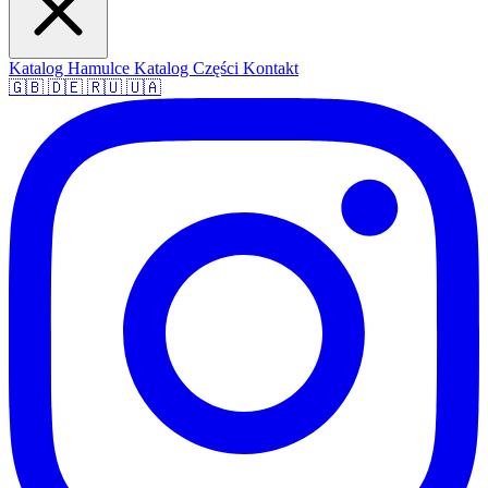
Katalog Hamulce
Katalog Części
Kontakt
🇬🇧
🇩🇪
🇷🇺
🇺🇦