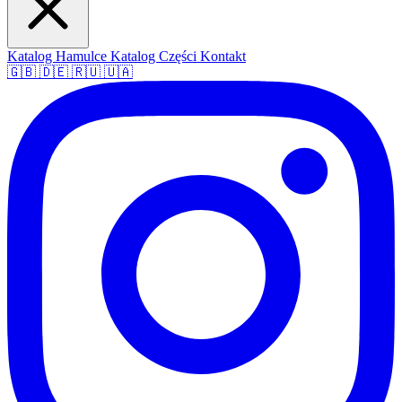
Katalog Hamulce
Katalog Części
Kontakt
🇬🇧
🇩🇪
🇷🇺
🇺🇦