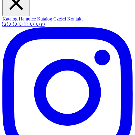
Katalog Hamulce
Katalog Części
Kontakt
🇬🇧
🇩🇪
🇷🇺
🇺🇦