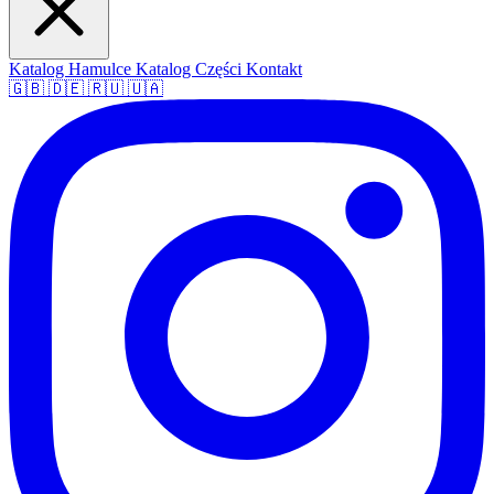
Katalog Hamulce
Katalog Części
Kontakt
🇬🇧
🇩🇪
🇷🇺
🇺🇦