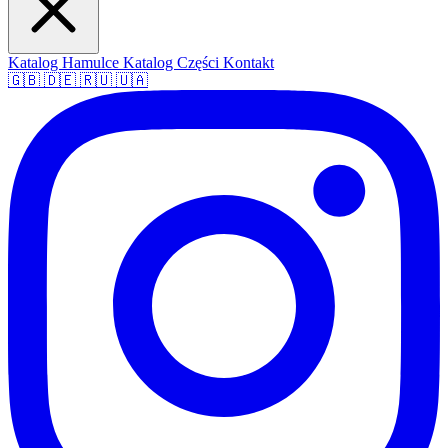
Katalog Hamulce
Katalog Części
Kontakt
🇬🇧
🇩🇪
🇷🇺
🇺🇦