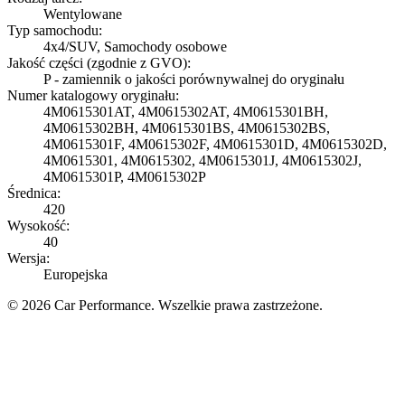
Wentylowane
Typ samochodu:
4x4/SUV, Samochody osobowe
Jakość części (zgodnie z GVO):
P - zamiennik o jakości porównywalnej do oryginału
Numer katalogowy oryginału:
4M0615301AT, 4M0615302AT, 4M0615301BH,
4M0615302BH, 4M0615301BS, 4M0615302BS,
4M0615301F, 4M0615302F, 4M0615301D, 4M0615302D,
4M0615301, 4M0615302, 4M0615301J, 4M0615302J,
4M0615301P, 4M0615302P
Średnica:
420
Wysokość:
40
Wersja:
Europejska
© 2026 Car Performance. Wszelkie prawa zastrzeżone.