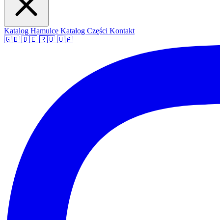
Katalog Hamulce
Katalog Części
Kontakt
🇬🇧
🇩🇪
🇷🇺
🇺🇦