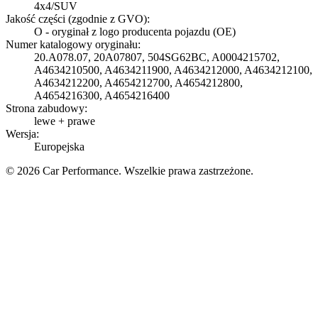
4x4/SUV
Jakość części (zgodnie z GVO):
O - oryginał z logo producenta pojazdu (OE)
Numer katalogowy oryginału:
20.A078.07, 20A07807, 504SG62BC, A0004215702,
A4634210500, A4634211900, A4634212000, A4634212100,
A4634212200, A4654212700, A4654212800,
A4654216300, A4654216400
Strona zabudowy:
lewe + prawe
Wersja:
Europejska
© 2026 Car Performance. Wszelkie prawa zastrzeżone.