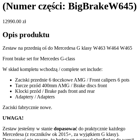
(Numer części: BigBrakeW645)
12990.00 zł
Opis produktu
Zestaw na przednią oś do Mercedesa G klasy W463 W464 W465
Front brake set for Mercedes G-class
W skład kompletu wchodzą / complete set include:
Zaciski przednie 6 tłoczkowe AMG / Front calipers 6 pots
Tarcze przód 400mm AMG / Brake discs front
Klocki przód / Brake pads front and rear
Adaptery / Adapters
Zaciski fabrycznie nowe.
UWAGA!
Zestaw jesteśmy w stanie
dopasować
do praktycznie każdego
Mercedesa (z roczników ok 2015+, za wyjątkiem G klasy).
Dopasować nie znaczy, że będzie on pasował plug&play do wersji