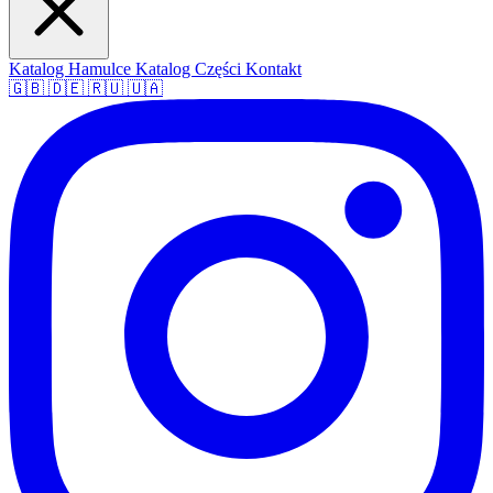
Katalog Hamulce
Katalog Części
Kontakt
🇬🇧
🇩🇪
🇷🇺
🇺🇦