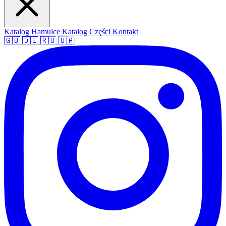
Katalog Hamulce
Katalog Części
Kontakt
🇬🇧
🇩🇪
🇷🇺
🇺🇦