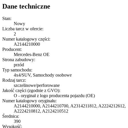
Dane techniczne
Stan:
Nowy
Liczba tarcz w ofercie:
2
Numer katalogowy części:
A2144210000
Producent:
Mercedes-Benz OE
Strona zabudowy:
przód
Typ samochodu:
4x4/SUV, Samochody osobowe
Rodzaj tarcz:
szczelinowe/perforowane
Jakość części (zgodnie z GVO):
O - oryginał z logo producenta pojazdu (OE)
Numer katalogowy oryginału:
A2144210000, A2144210700, A2314211812, A2224212612,
A2224210812, A2124210512
Średnica:
390
Wysokość: