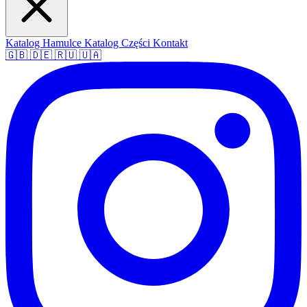
Katalog Hamulce
Katalog Części
Kontakt
🇬🇧
🇩🇪
🇷🇺
🇺🇦