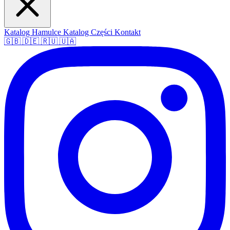
Katalog Hamulce
Katalog Części
Kontakt
🇬🇧
🇩🇪
🇷🇺
🇺🇦