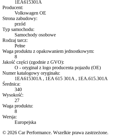
1EA615301A
Producent:
Volkswagen OE
Strona zabudowy:
przód
Typ samochodu:
Samochody osobowe
Rodzaj tarcz:
Pełne
Waga produktu z opakowaniem jednostkowym:
8
Jakość części (zgodnie z GVO):
O - oryginał z logo producenta pojazdu (OE)
Numer katalogowy oryginału:
1EA615301A , 1EA 615 301A , 1EA.615.301A
Średnica:
340
Wysokość:
27
Waga produktu:
8
Wersja:
Europejska
© 2026 Car Performance. Wszelkie prawa zastrzeżone.