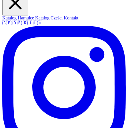
Katalog Hamulce
Katalog Części
Kontakt
🇬🇧
🇩🇪
🇷🇺
🇺🇦