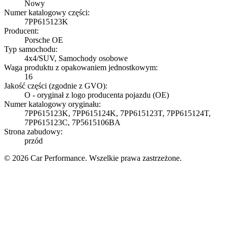
Nowy
Numer katalogowy części:
7PP615123K
Producent:
Porsche OE
Typ samochodu:
4x4/SUV, Samochody osobowe
Waga produktu z opakowaniem jednostkowym:
16
Jakość części (zgodnie z GVO):
O - oryginał z logo producenta pojazdu (OE)
Numer katalogowy oryginału:
7PP615123K, 7PP615124K, 7PP615123T, 7PP615124T,
7PP615123C, 7P5615106BA
Strona zabudowy:
przód
© 2026 Car Performance. Wszelkie prawa zastrzeżone.