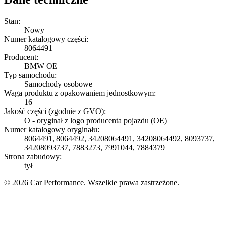
Stan:
Nowy
Numer katalogowy części:
8064491
Producent:
BMW OE
Typ samochodu:
Samochody osobowe
Waga produktu z opakowaniem jednostkowym:
16
Jakość części (zgodnie z GVO):
O - oryginał z logo producenta pojazdu (OE)
Numer katalogowy oryginału:
8064491, 8064492, 34208064491, 34208064492, 8093737,
34208093737, 7883273, 7991044, 7884379
Strona zabudowy:
tył
© 2026 Car Performance. Wszelkie prawa zastrzeżone.