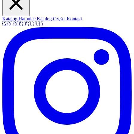
Katalog Hamulce
Katalog Części
Kontakt
🇬🇧
🇩🇪
🇷🇺
🇺🇦