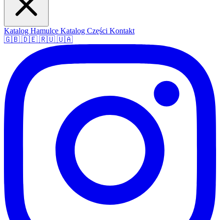
Katalog Hamulce
Katalog Części
Kontakt
🇬🇧
🇩🇪
🇷🇺
🇺🇦