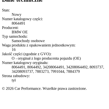
Stan:
Nowy
Numer katalogowy części:
8064491
Producent:
BMW OE
Typ samochodu:
Samochody osobowe
Waga produktu z opakowaniem jednostkowym:
16
Jakość części (zgodnie z GVO):
O - oryginał z logo producenta pojazdu (OE)
Numer katalogowy oryginału:
8064491, 8064492, 34208064491, 34208064492, 8093737,
34208093737, 7883273, 7991044, 7884379
Strona zabudowy:
tył
© 2026 Car Performance. Wszelkie prawa zastrzeżone.