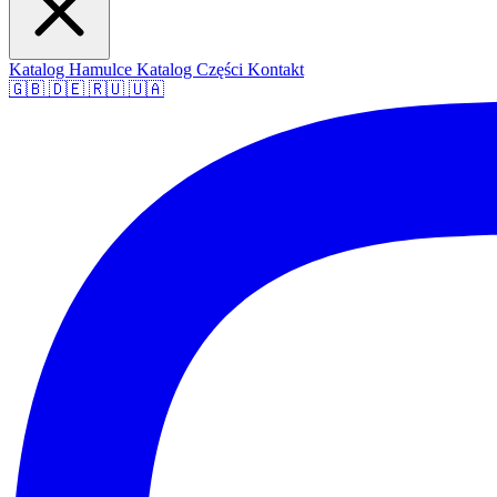
Katalog Hamulce
Katalog Części
Kontakt
🇬🇧
🇩🇪
🇷🇺
🇺🇦