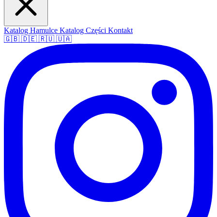
Katalog Hamulce
Katalog Części
Kontakt
🇬🇧
🇩🇪
🇷🇺
🇺🇦