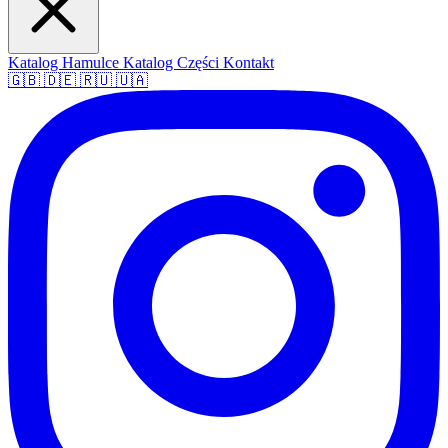
Katalog Hamulce
Katalog Części
Kontakt
🇬🇧
🇩🇪
🇷🇺
🇺🇦