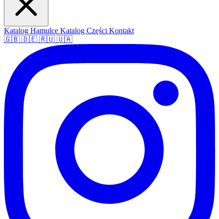
Katalog Hamulce
Katalog Części
Kontakt
🇬🇧
🇩🇪
🇷🇺
🇺🇦