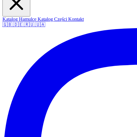
Katalog Hamulce
Katalog Części
Kontakt
🇬🇧
🇩🇪
🇷🇺
🇺🇦