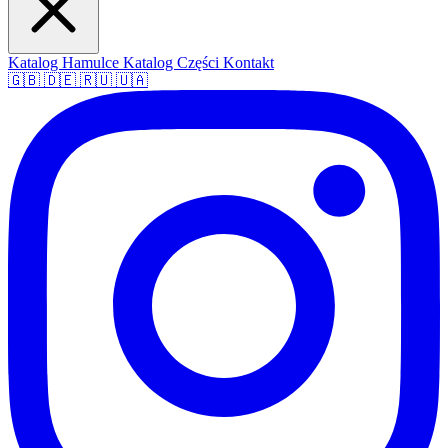
Katalog Hamulce
Katalog Części
Kontakt
🇬🇧
🇩🇪
🇷🇺
🇺🇦