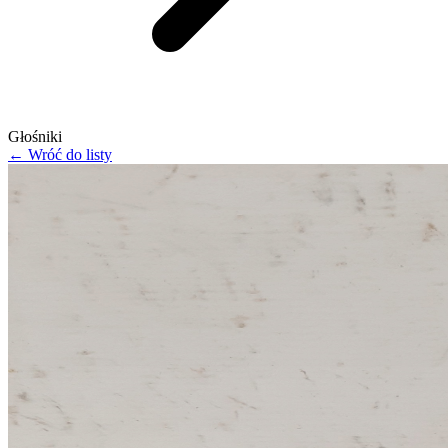
Głośniki
← Wróć do listy