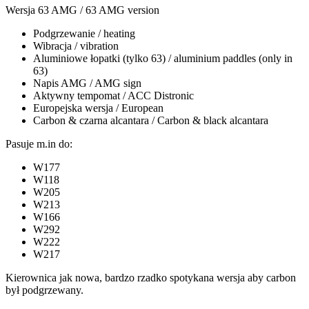
Wersja 63 AMG / 63 AMG version
Podgrzewanie / heating
Wibracja / vibration
Aluminiowe łopatki (tylko 63) / aluminium paddles (only in
63)
Napis AMG / AMG sign
Aktywny tempomat / ACC Distronic
Europejska wersja / European
Carbon & czarna alcantara / Carbon & black alcantara
Pasuje m.in do:
W177
W118
W205
W213
W166
W292
W222
W217
Kierownica jak nowa, bardzo rzadko spotykana wersja aby carbon
był podgrzewany.