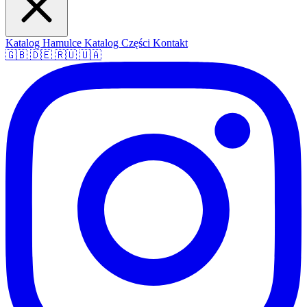
Katalog Hamulce
Katalog Części
Kontakt
🇬🇧
🇩🇪
🇷🇺
🇺🇦