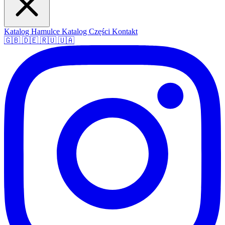
Katalog Hamulce
Katalog Części
Kontakt
🇬🇧
🇩🇪
🇷🇺
🇺🇦