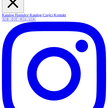
Katalog Hamulce
Katalog Części
Kontakt
🇬🇧
🇩🇪
🇷🇺
🇺🇦