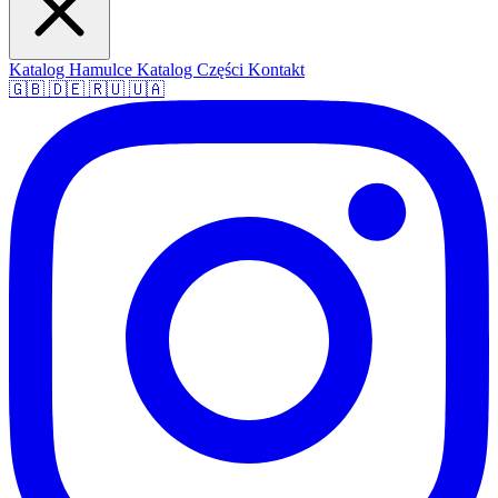
Katalog Hamulce
Katalog Części
Kontakt
🇬🇧
🇩🇪
🇷🇺
🇺🇦