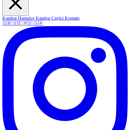
Katalog Hamulce
Katalog Części
Kontakt
🇬🇧
🇩🇪
🇷🇺
🇺🇦