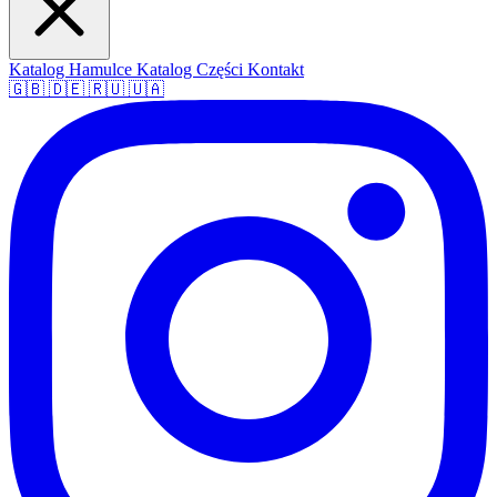
Katalog Hamulce
Katalog Części
Kontakt
🇬🇧
🇩🇪
🇷🇺
🇺🇦